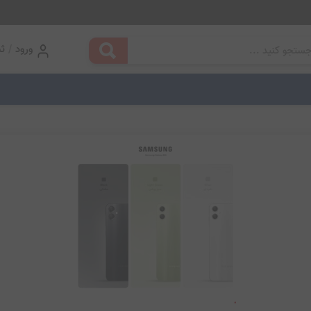
/
ورود
ثب