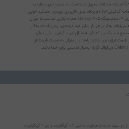
خوبی دارد. سامسونگ Galaxy A05 به پردازنده هلیو G85 شرکت مدیاتک مجهز شده است. با حضور این پردازنده، 
باید بگوییم که در اجرای بازی‌های محبوب (البته در تنظیمات گرافیکی low) و برنامه‌های کاربردی روزمره، عملکرد خوبی 
را شاهد خواهید بود. همانند اکثر گوشی‌های میان‌رده سری A، سامسونگ Galaxy A05 هم به باتری مناسب با میزان 
ظرفیت 5000 میلی‌آمپر‌ساعت مجهز شده است. باتری که می‌تواند به ازای هر بار شارژ صد درصدی، زمان آماده به‌کار 
یک و نیم روز را در حالت استفاده معمولی ارائه کند. در مجمع باید بگوییم که اگر به دنبال خرید گوشی میان‌رده‌ای 
هستید که به نسبت بسیاری از گوشی‌های موجود در بازار قیمت ارزان‌تری داشته باشد و از طرفی به نسبت قیمت از 
گوشی موبایل سامسونگ مدل Galaxy A05 یکی از محصولات جدید و جذاب این برند در بازار گوشی‌های هوشمند است. این گوشی با پشتیبانی از دو سیم کارت و ظرفیت داخلی 64 گیگابایت و رم 4 گیگابایت،