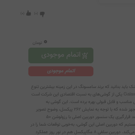
)
0
(
)
0
(
0
تومان
اتمام موجودی
اگر به دنبال خرید گوشی میان‌رده هستید، بدون ذره‌ای شک باید بدانید که برند سامسونگ در این زمینه بیشترین تنوع 
ممکن را در اختیار شما قرار می‌دهد و سامسونگ Galaxy A05 یکی از گوشی‌های به نسبت اقتصادی این شرکت است 
که به نسبت قیمت در نظر گرفته شده، از مشخصات فنی مناسب و قابل قبولی بهره برده است. این گوشی به 
صفحه‌نمایش 6.7 اینچ با رزولوشن 720×1600 پیکسل مجهز شده که با توجه به نمایش 262 پیکسل، وضوح تصویر 
مناسب و قابل قبولی ارائه می‌کند. در قسمت پشتی شاهد قرار‌گیری یک سنسور دوربین اصلی با رزولوشن 50 
مگاپیکسل در کنار سنسور 2 مگاپیکسل سنجش عمق هستیم که دوربین اصلی این گوشی، به‌خوبی توقعات شما را در 
عکاسی نور روز و در جایگاه یک گوشی میان‌رده، بر‌آورده می‌کند. دوربین سلفی 8 مگاپیکسل هم در نور روز عملکرد 