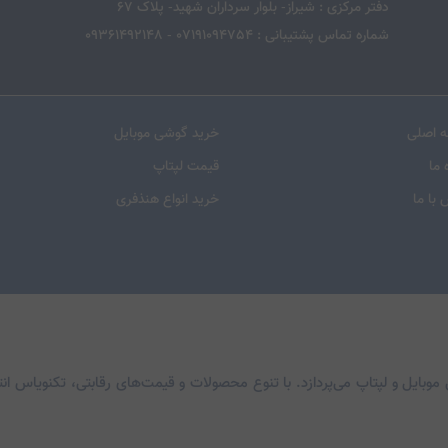
دفتر مرکزی : شیراز- بلوار سرداران شهید- پلاک 67
شماره تماس پشتیبانی : 07191094754 - 09361492148
 اصلی
خرید گوشی موبایل
 ما
قیمت لپتاپ
با ما
خرید انواع هنذفری
موبایل و لپتاپ می‌پردازد. با تنوع محصولات و قیمت‌های رقابتی، تکنویاس انت