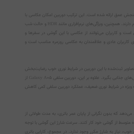
 50 مگاپیکسلی است که در کنار آن هم یک دوربین دیگر با رزولوشن 2 مگاپیکسل برای سنجش عمق ارائه شده است. این ترکیب دوربین امکان عکاسی با
کیفیت بالا و جزئیات دقیق را فراهم می‌آورد. در شرایط نوری مناسب، تصاویر ثبت‌شده با دوربین اصلی بسیار شفاف هستند و کنتراست خوبی هم دارند. همچنین، ویژگی‌های نرم‌افزاری مانند HDR و حالت شب
است و کاربران می‌توانند از عکاسی با این گوشی در سفرها و
ی مختلف لذت ببرند. هرچند در شرایط نوری کم، ممکن است نویز تصاویر افزایش یابد، اما به طور کلی، دوربین Galaxy A05 برای کاربران عادی و علاقمندان به عکاسی روزمره مناسب است و
 است. کیفیت تصاویر ثبت‌شده با این دوربین در شرایط نوری خوب رضایت‌بخش
است و جزئیات قابل توجهی را به نمایش می‌گذارد. این دوربین به خوبی می‌تواند رنگ‌ها را بازتولید کند و به کاربر این امکان را می‌دهد که سلفی‌های جذابی بگیرد. علاوه بر این، دوربین سلفی Galaxy A05 از
. به ویژه در شرایط نوری ضعیف، عملکرد دوربین سلفی کمی کاهش
ربران امکان می‌دهد که بدون نگرانی از پایان عمر باتری، به مدت طولانی از
می‌توانند تا یک روز کامل با استفاده متوسط از گوشی خود کار کنند. سرعت شارژ این گوشی با توجه
باتری خوب، نیاز به شارژ مکرر وجود ندارد. در مجموع، کارایی باتری