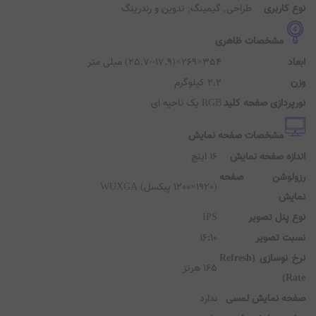
مشخصات کلی
ستم عامل
ندارد
ع کاربری
طراحی, گیمینگ, تدوین و رندرینگ
مشخصات ظاهری
عاد
354×269×(17.9~25.7) میلی متر
ن
2.2 کیلوگرم
رپردازی صفحه کلید
RGB یک ناحیه ای
مشخصات صفحه نمایش
دازه صفحه نمایش
16 اینچ
زولوشن صفحه
(1920×1200 پیکسل) WUXGA
مایش
ع پنل تصویر
IPS