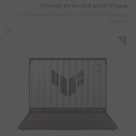
لپ تاپ گیمینگ ایسوس 16 اینچی مدل TUF Gaming A16
FA608UH R7 260 16GB 512GB RTX5050"
مدل TUF Gaming A16 FA608UH R7 260 16GB 512GB RTX5050
-
موجودی:
5