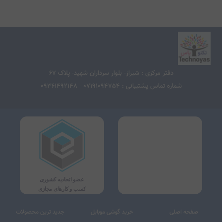
ان آداپتور (شارژر)
240 وات
بلیت جداسازی و تعویض باتری
ندارد
امکانات
حه کلید اعداد (NumPad)
ندارد
چ پد چند لمسی
دارد
ب کم
دارد
ضیحات وب کم
1080p
دفتر مرکزی : شیراز- بلوار سرداران شهید- پلاک 67
شماره تماس پشتیبانی : 07191094754 - 09361492148