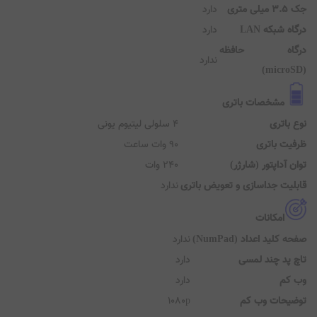
1 عدد
Typ و بالاتر
توضیحات درگاه USB
پشتیبانی از Display Port (DP), پشتیبانی از Power
Type
Delivery (PD), پشتیبانی از G-Sync
عداد درگاه
ندارد
Thunderbo
اه HDMI
دارد
ضیح درگاه HDMI
یک عدد HDMI 2.1
3 میلی متری
دارد
گاه شبکه LAN
دارد
رگاه حافظه
ندارد
مشخصات باتری
ع باتری
4 سلولی لیتیوم یونی
فیت باتری
90 وات ساعت