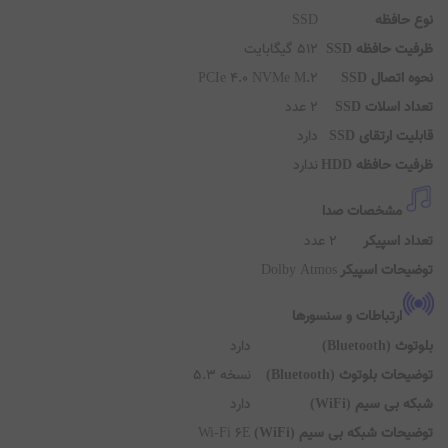
بلیت ارتقای رم
دارد
س رم
5600 مگاهرتز
داد اسلات رم
2 عدد
مشخصات حافظه
فیت حافظه
512 گیگابایت
ع حافظه
SSD
فیت حافظه SSD
512 گیگابایت
وه اتصال SSD
PCIe 4.0 NVMe M.2
داد اسلات SSD
2 عدد
بلیت ارتقای SSD
دارد
فیت حافظه HDD
ندارد
مشخصات صدا
داد اسپیکر
2 عدد