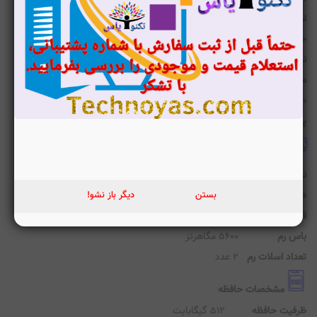
داد رشته پردازنده مرکزی
16
مشخصات پردازنده گرافیکی (GPU)
زنده پردازنده گرافیکی
NVIDIA
ل پردازنده گرافیکی
GeForce RTX 5050
ع پردازنده گرافیکی
پردازنده گرافیکی مجزا
فظه اختصاصی پردازنده گرافیکی
8 گیگابایت
ع حافظه پردازنده گرافیکی
GDDR7
کس سوئیچ (MUX)
دارد
NVIDIA Advanced Optim
دارد
یبانی از G-Sync
دارد
مشخصات رم (Ram)
ع رم
DDR5
بستن
دیگر باز نشو!
فیت حافظه رم
16 گیگابایت